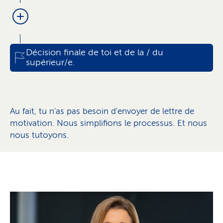
Remise d'un extrait du casier judiciaire et du
Première rencontre en ligne
traitement d'un business case et rencontre
registre des poursuites
avec l'équipe
​​Décision finale de toi et de la / du
supérieur/e.
Au fait, tu n'as pas besoin d'envoyer de lettre de
motivation. Nous simplifions le processus. Et nous
nous tutoyons.