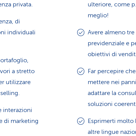
enza privata.
ulteriore, come p
meglio!
enza, di
ni individuali
Avere almeno tre 
previdenziale e p
obiettivi di vendi
portafoglio,
vori a stretto
Far percepire che
r utilizzare
mettere nei panni
-selling.
adattare la consu
soluzioni coerenti
 interazioni
re di marketing
Esprimerti molto b
altre lingue nazio