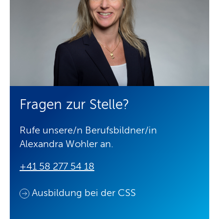
Fragen zur Stelle?
Rufe unsere/n Berufsbildner/in
Alexandra Wohler an.
+41 58 277 54 18
Ausbildung bei der CSS