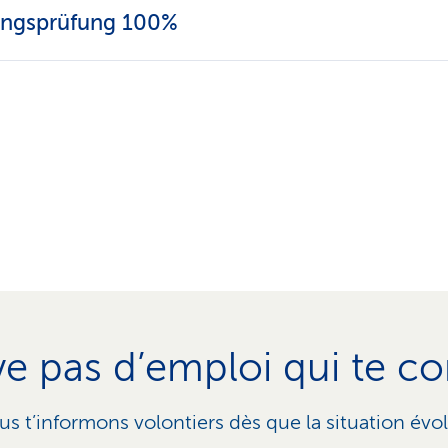
tungsprüfung 100%
ve pas d’emploi qui te c
s t’informons volontiers dès que la situation évo