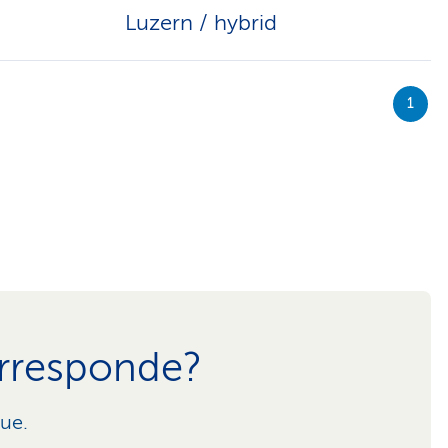
Luzern / hybrid
1
orresponde?
lue.